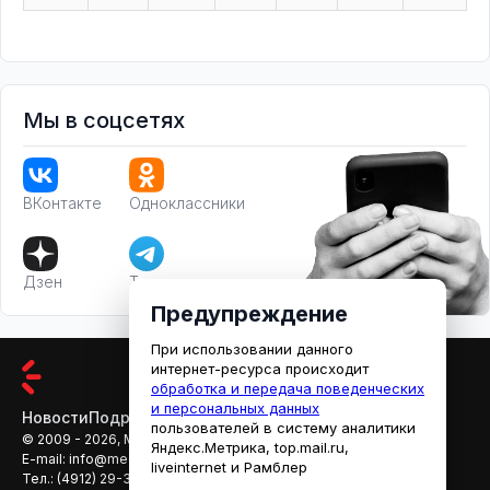
Мы в соцсетях
ВКонтакте
Одноклассники
Дзен
Телеграм
Предупреждение
При использовании данного
интернет-ресурса происходит
обработка и передача поведенческих
и персональных данных
Новости
Подробности
Афиша
Кино
пользователей в систему аналитики
© 2009 - 2026, МЕДИАРЯЗАНЬ
Яндекс.Метрика, top.mail.ru,
E-mail:
info@mediaryazan.ru
,
reklama@mediaryazan.ru
liveinternet и Рамблер
Тел.:
(4912) 29-33-66