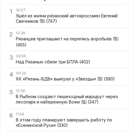
1
14:07
Ушёл из жизни рязанский автокроссмен Евгений
Свечников
(747)
2
10:36
Рязанцев приглашают на перепись воробьёв
(455)
3
09:56
Над Рязанью сбили три БПЛА
(402)
4
09:26
ХК «Рязань-ВДВ» выиграл у «Звезды»
(390)
5
12:36
В Рыбном создают пешеходный маршрут через
лесопарк и набережную Вожи
(347)
6
11:54
В этом году планируют завершить работу по
«Есенинской Руси»
(330)