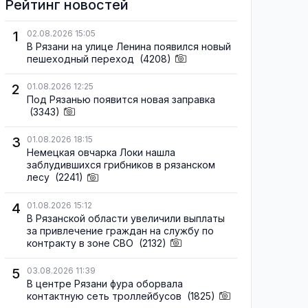
Рейтинг новостей
1
02.08.2026 15:05
В Рязани на улице Ленина появился новый
пешеходный переход
(4208)
2
01.08.2026 12:25
Под Рязанью появится новая заправка
(3343)
3
01.08.2026 18:15
Немецкая овчарка Локи нашла
заблудившихся грибников в рязанском
лесу
(2241)
4
01.08.2026 15:12
В Рязанской области увеличили выплаты
за привлечение граждан на службу по
контракту в зоне СВО
(2132)
5
03.08.2026 11:39
В центре Рязани фура оборвала
контактную сеть троллейбусов
(1825)