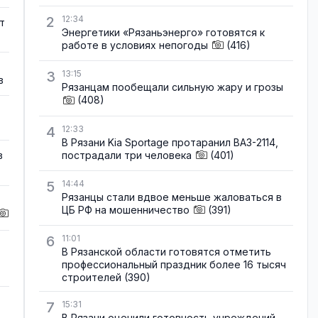
2
12:34
т
Энергетики «Рязаньэнерго» готовятся к
работе в условиях непогоды
(416)
3
13:15
в
Рязанцам пообещали сильную жару и грозы
(408)
4
12:33
В Рязани Kia Sportage протаранил ВАЗ-2114,
пострадали три человека
(401)
в
5
14:44
Рязанцы стали вдвое меньше жаловаться в
ЦБ РФ на мошенничество
(391)
6
11:01
В Рязанской области готовятся отметить
профессиональный праздник более 16 тысяч
строителей
(390)
7
15:31
В Рязани оценили готовность учреждений