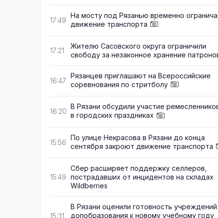
На мосту под Рязанью временно огранича
17:49
движение транспорта
Жителю Сасовского округа ограничили
17:21
свободу за незаконное хранение патроно
Рязанцев приглашают на Всероссийские
16:47
соревнования по стритболу
В Рязани обсудили участие ремесленнико
16:20
в городских праздниках
По улице Некрасова в Рязани до конца
15:56
сентября закроют движение транспорта
Сбер расширяет поддержку селлеров,
пострадавших от инцидентов на складах
15:49
Wildberries
В Рязани оценили готовность учреждений
допобразования к новому учебному году
15:31