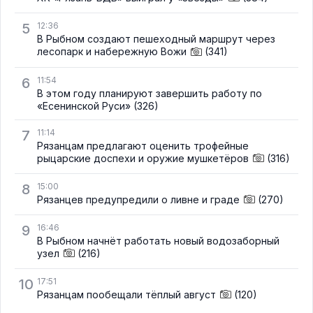
5
12:36
В Рыбном создают пешеходный маршрут через
лесопарк и набережную Вожи
(341)
6
11:54
В этом году планируют завершить работу по
«Есенинской Руси»
(326)
7
11:14
Рязанцам предлагают оценить трофейные
рыцарские доспехи и оружие мушкетёров
(316)
8
15:00
Рязанцев предупредили о ливне и граде
(270)
9
16:46
В Рыбном начнёт работать новый водозаборный
узел
(216)
10
17:51
Рязанцам пообещали тёплый август
(120)