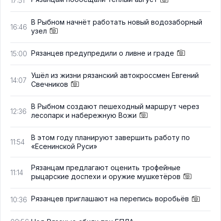
17:51
В Рыбном начнёт работать новый водозаборный
16:46
узел
Рязанцев предупредили о ливне и граде
15:00
Ушёл из жизни рязанский автокроссмен Евгений
14:07
Свечников
В Рыбном создают пешеходный маршрут через
12:36
лесопарк и набережную Вожи
В этом году планируют завершить работу по
11:54
«Есенинской Руси»
Рязанцам предлагают оценить трофейные
11:14
рыцарские доспехи и оружие мушкетёров
Рязанцев приглашают на перепись воробьёв
10:36