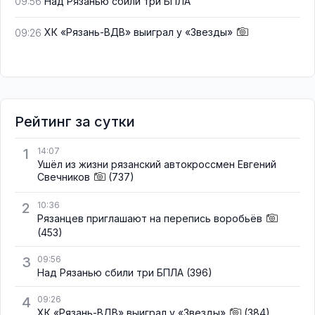
Над Рязанью сбили три БПЛА
09:56
ХК «Рязань-ВДВ» выиграл у «Звезды»
09:26
Рейтинг за сутки
1
14:07
Ушёл из жизни рязанский автокроссмен Евгений
Свечников
(737)
2
10:36
Рязанцев приглашают на перепись воробьёв
(453)
3
09:56
Над Рязанью сбили три БПЛА
(396)
4
09:26
ХК «Рязань-ВДВ» выиграл у «Звезды»
(384)