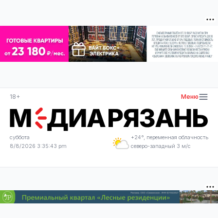
18+
Меню
суббота
+24°, переменная облачность
8/8/2026 3:35:44 pm
северо-западный 3 м/с