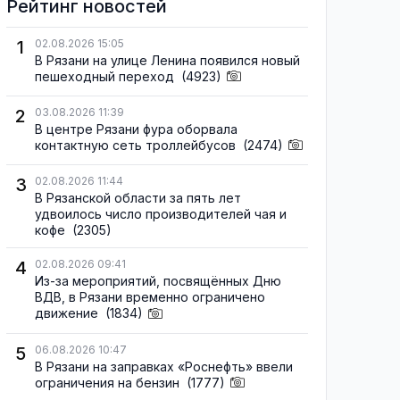
Рейтинг новостей
1
02.08.2026 15:05
В Рязани на улице Ленина появился новый
пешеходный переход
(4923)
2
03.08.2026 11:39
В центре Рязани фура оборвала
контактную сеть троллейбусов
(2474)
3
02.08.2026 11:44
В Рязанской области за пять лет
удвоилось число производителей чая и
кофе
(2305)
4
02.08.2026 09:41
Из-за мероприятий, посвящённых Дню
ВДВ, в Рязани временно ограничено
движение
(1834)
5
06.08.2026 10:47
В Рязани на заправках «Роснефть» ввели
ограничения на бензин
(1777)