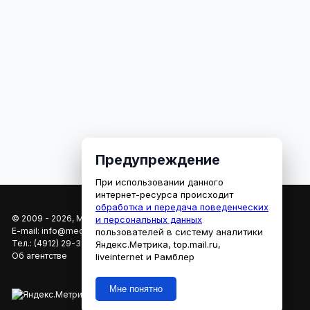
Предупреждение
При использовании данного
интернет-ресурса происходит
обработка и передача поведенческих
© 2009 - 2026, МЕДИАРЯЗАНЬ
и персональных данных
E-mail:
info@mediaryazan.ru
,
reklama@mediaryazan.ru
пользователей в систему аналитики
Тел.:
(4912) 29-33-66
Яндекс.Метрика, top.mail.ru,
Об агентстве
liveinternet и Рамблер
Мне понятно