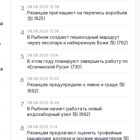
3
08.08.2026 10:36
Рязанцев приглашают на перепись воробьёв
(825)
ый
4
08.08.2026 12:36
В Рыбном создают пешеходный маршрут
через лесопарк и набережную Вожи
(762)
е
5
08.08.2026 11:54
В этом году планируют завершить работу по
«Есенинской Руси»
(730)
ов
6
08.08.2026 15:00
Рязанцев предупредили о ливне и граде
(692)
7
08.08.2026 16:46
В Рыбном начнёт работать новый
водозаборный узел
(692)
8
08.08.2026 11:14
Рязанцам предлагают оценить трофейные
рыцарские доспехи и оружие мушкетёров