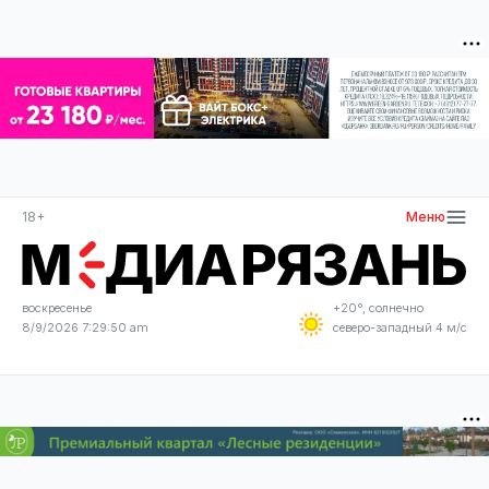
18+
Меню
воскресенье
+20°, солнечно
8/9/2026 7:29:50 am
северо-западный 4 м/с