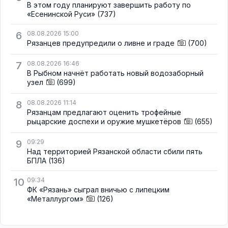
В этом году планируют завершить работу по
«Есенинской Руси»
(737)
6
08.08.2026 15:00
Рязанцев предупредили о ливне и граде
(700)
7
08.08.2026 16:46
В Рыбном начнёт работать новый водозаборный
узел
(699)
8
08.08.2026 11:14
Рязанцам предлагают оценить трофейные
рыцарские доспехи и оружие мушкетёров
(655)
9
09:29
Над территорией Рязанской области сбили пять
БПЛА
(136)
10
09:34
ФК «Рязань» сыграл вничью с липецким
«Металлургом»
(126)