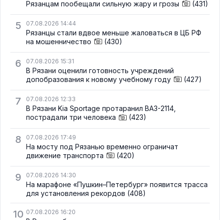
Рязанцам пообещали сильную жару и грозы
(431)
5
07.08.2026 14:44
Рязанцы стали вдвое меньше жаловаться в ЦБ РФ
на мошенничество
(430)
6
07.08.2026 15:31
В Рязани оценили готовность учреждений
допобразования к новому учебному году
(427)
7
07.08.2026 12:33
В Рязани Kia Sportage протаранил ВАЗ-2114,
пострадали три человека
(423)
8
07.08.2026 17:49
На мосту под Рязанью временно ограничат
движение транспорта
(420)
9
07.08.2026 14:30
На марафоне «Пушкин–Петербург» появится трасса
для установления рекордов
(408)
10
07.08.2026 16:20