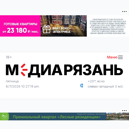
18+
Меню
пятница
+20°, ясно
8/7/2026 10:27:19 pm
северо-западный 3 м/с