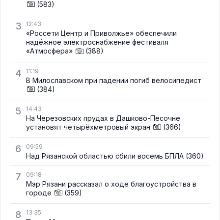
(583)
3
12:43
«Россети Центр и Приволжье» обеспечили
надёжное электроснабжение фестиваля
«Атмосфера»
(388)
4
11:19
В Милославском при падении погиб велосипедист
(384)
5
14:43
На Черезовских прудах в Дашково-Песочне
установят четырёхметровый экран
(366)
6
09:59
Над Рязанской областью сбили восемь БПЛА
(360)
7
09:18
Мэр Рязани рассказал о ходе благоустройства в
городе
(359)
8
13:35