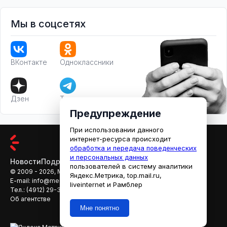
Мы в соцсетях
ВКонтакте
Одноклассники
Дзен
Телеграм
Предупреждение
При использовании данного
интернет-ресурса происходит
обработка и передача поведенческих
и персональных данных
Новости
Подробности
Афиша
Кино
пользователей в систему аналитики
© 2009 - 2026, МЕДИАРЯЗАНЬ
Яндекс.Метрика, top.mail.ru,
E-mail:
info@mediaryazan.ru
,
reklama@mediaryazan.ru
liveinternet и Рамблер
Тел.:
(4912) 29-33-66
Об агентстве
Мне понятно