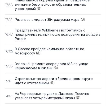
Павел Малков поручил уделять повышенное
внимание безопасности образовательных
17:58
учреждений
Рязанцев ожидает 35-градусная жара
17:33
Представители Wildberries встретились с
предпринимателями после возгорания на складе в
16:47
Рязани
В Сасово пройдёт чемпионат области по
16:05
мотокроссу
Завершён ремонт двора дома №8 по улице
15:38
Керамзавода в Рязани
Строительство дороги в Ермишинском округе
15:14
идёт с отставанием
На Черезовских прудах в Дашково-Песочне
14:43
установят четырёхметровый экран