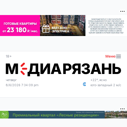
18+
Меню
четверг
+22°, ясно
8/6/2026 7:34:09 pm
юго-западный 2 м/с