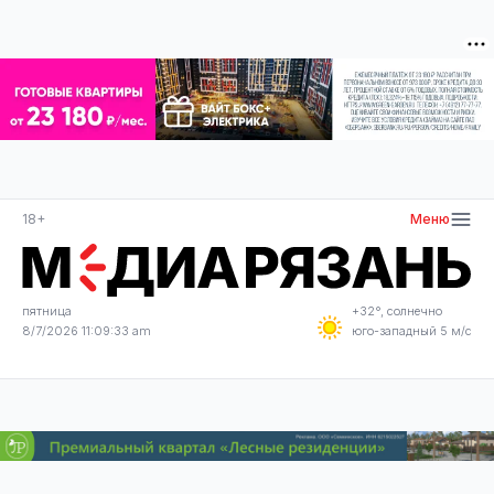
18+
Меню
пятница
+32°, солнечно
8/7/2026 11:09:34 am
юго-западный 5 м/с