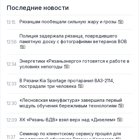
Последние новости
Рязанцам пообещали сильную жару и грозы
13:15
Полиция задержала рязанца, повредившего
памятную доску с фотографиями ветеранов ВОВ
12:56
Энергетики «Рязаньэнерго» готовятся к работе в
12:34
условиях непогоды
В Рязани Kia Sportage протаранил ВАЗ-2114,
12:33
пострадали три человека
«Лесновская мануфактура» завершила первый
12:30
модуль обучения бережливым технологиям
ХК «Рязань-ВДВ» взял верх над «Дизелем»
12:09
Семинар по клиентскому сервису прошёл для
11:37