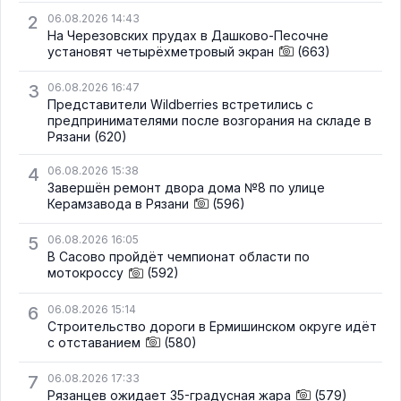
2
06.08.2026 14:43
На Черезовских прудах в Дашково-Песочне
установят четырёхметровый экран
(663)
3
06.08.2026 16:47
Представители Wildberries встретились с
предпринимателями после возгорания на складе в
Рязани
(620)
4
06.08.2026 15:38
Завершён ремонт двора дома №8 по улице
Керамзавода в Рязани
(596)
5
06.08.2026 16:05
В Сасово пройдёт чемпионат области по
мотокроссу
(592)
6
06.08.2026 15:14
Строительство дороги в Ермишинском округе идёт
с отставанием
(580)
7
06.08.2026 17:33
Рязанцев ожидает 35-градусная жара
(579)