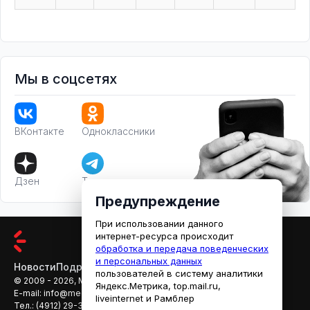
Мы в соцсетях
ВКонтакте
Одноклассники
Дзен
Телеграм
Предупреждение
При использовании данного
интернет-ресурса происходит
обработка и передача поведенческих
и персональных данных
Новости
Подробности
Афиша
Кино
пользователей в систему аналитики
© 2009 - 2026, МЕДИАРЯЗАНЬ
Яндекс.Метрика, top.mail.ru,
E-mail:
info@mediaryazan.ru
,
reklama@mediaryazan.ru
liveinternet и Рамблер
Тел.:
(4912) 29-33-66