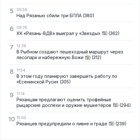
5
09:56
Над Рязанью сбили три БПЛА
(380)
6
09:26
ХК «Рязань-ВДВ» выиграл у «Звезды»
(362)
7
12:36
В Рыбном создают пешеходный маршрут через
лесопарк и набережную Вожи
(312)
8
11:54
В этом году планируют завершить работу по
«Есенинской Руси»
(305)
9
11:14
Рязанцам предлагают оценить трофейные
рыцарские доспехи и оружие мушкетёров
(294)
10
15:00
Рязанцев предупредили о ливне и граде
(239)