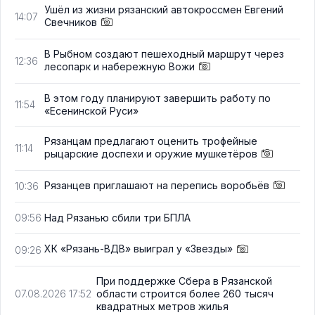
Ушёл из жизни рязанский автокроссмен Евгений
14:07
Свечников
В Рыбном создают пешеходный маршрут через
12:36
лесопарк и набережную Вожи
В этом году планируют завершить работу по
11:54
«Есенинской Руси»
Рязанцам предлагают оценить трофейные
11:14
рыцарские доспехи и оружие мушкетёров
Рязанцев приглашают на перепись воробьёв
10:36
Над Рязанью сбили три БПЛА
09:56
ХК «Рязань-ВДВ» выиграл у «Звезды»
09:26
При поддержке Сбера в Рязанской
области строится более 260 тысяч
07.08.2026 17:52
квадратных метров жилья