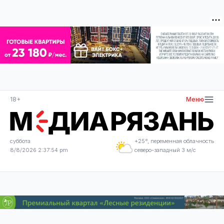
18+
Меню
суббота
+25°, переменная облачность
8/8/2026 2:37:54 pm
северо-западный 3 м/с