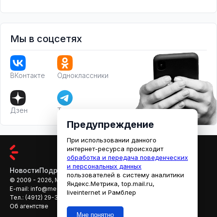
Мы в соцсетях
ВКонтакте
Одноклассники
Дзен
Телеграм
Предупреждение
При использовании данного
интернет-ресурса происходит
обработка и передача поведенческих
и персональных данных
Новости
Подробности
Афиша
Кино
пользователей в систему аналитики
© 2009 - 2026, МЕДИАРЯЗАНЬ
Яндекс.Метрика, top.mail.ru,
E-mail:
info@mediaryazan.ru
,
reklama@mediaryazan.ru
liveinternet и Рамблер
Тел.:
(4912) 29-33-66
Об агентстве
Мне понятно