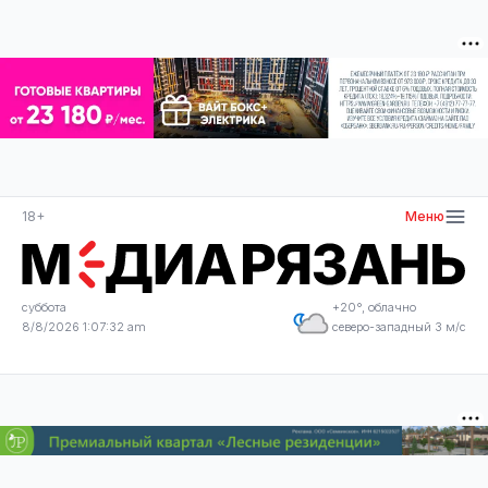
18+
Меню
суббота
+20°, облачно
8/8/2026 1:07:32 am
северо-западный 3 м/с