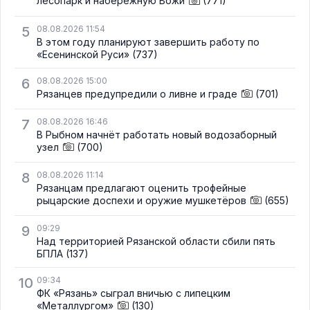
лесопарк и набережную Вожи
(771)
5
08.08.2026 11:54
В этом году планируют завершить работу по
«Есенинской Руси»
(737)
6
08.08.2026 15:00
Рязанцев предупредили о ливне и граде
(701)
7
08.08.2026 16:46
В Рыбном начнёт работать новый водозаборный
узел
(700)
8
08.08.2026 11:14
Рязанцам предлагают оценить трофейные
рыцарские доспехи и оружие мушкетёров
(655)
9
09:29
Над территорией Рязанской области сбили пять
БПЛА
(137)
10
09:34
ФК «Рязань» сыграл вничью с липецким
«Металлургом»
(130)