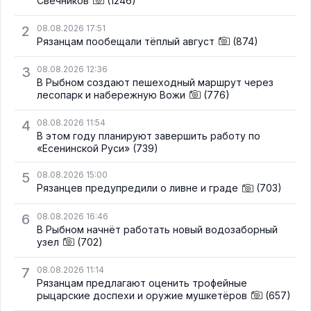
Свечников
(1246)
2
08.08.2026 17:51
Рязанцам пообещали тёплый август
(874)
3
08.08.2026 12:36
В Рыбном создают пешеходный маршрут через
лесопарк и набережную Вожи
(776)
4
08.08.2026 11:54
В этом году планируют завершить работу по
«Есенинской Руси»
(739)
5
08.08.2026 15:00
Рязанцев предупредили о ливне и граде
(703)
6
08.08.2026 16:46
В Рыбном начнёт работать новый водозаборный
узел
(702)
7
08.08.2026 11:14
Рязанцам предлагают оценить трофейные
рыцарские доспехи и оружие мушкетёров
(657)