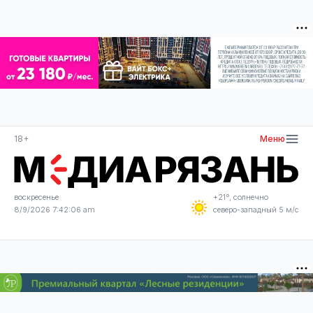
18+
Меню
воскресенье
+21°, солнечно
8/9/2026 7:42:07 am
северо-западный 5 м/с