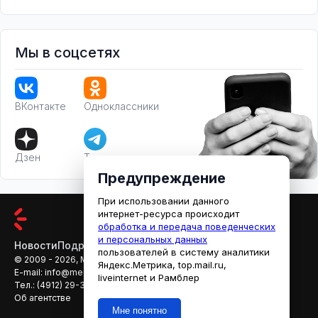
Мы в соцсетях
ВКонтакте
Одноклассники
Дзен
Телеграм
Предупреждение
При использовании данного
интернет-ресурса происходит
обработка и передача поведенческих
и персональных данных
Новости
Подробности
Афиша
Кино
пользователей в систему аналитики
© 2009 - 2026, МЕДИАРЯЗАНЬ
Яндекс.Метрика, top.mail.ru,
E-mail:
info@mediaryazan.ru
,
reklama@mediaryazan.ru
liveinternet и Рамблер
Тел.:
(4912) 29-33-66
Об агентстве
Мне понятно