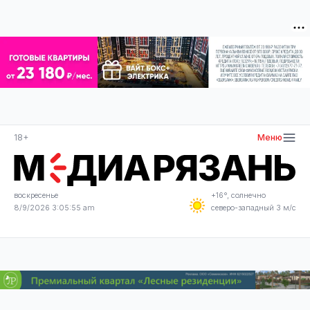
18+
Меню
воскресенье
+16°, солнечно
8/9/2026 3:05:55 am
северо-западный 3 м/с