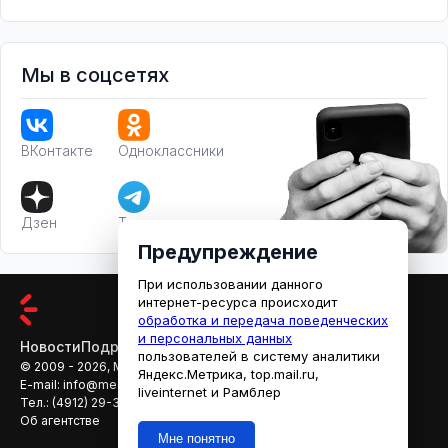
Мы в соцсетях
ВКонтакте
Одноклассники
Дзен
Телеграм
Предупреждение
При использовании данного
интернет-ресурса происходит
обработка и передача поведенческих
и персональных данных
Новости
Подробности
Афиша
Кино
пользователей в систему аналитики
© 2009 - 2026, МЕДИАРЯЗАНЬ
Яндекс.Метрика, top.mail.ru,
E-mail:
info@mediaryazan.ru
,
reklama@mediaryazan.ru
liveinternet и Рамблер
Тел.:
(4912) 29-33-66
Об агентстве
Мне понятно