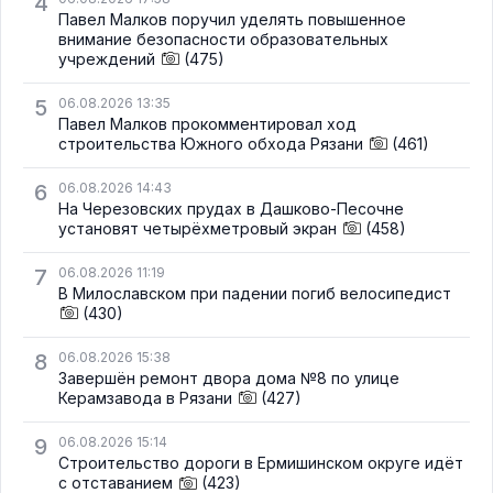
4
Павел Малков поручил уделять повышенное
внимание безопасности образовательных
учреждений
(475)
5
06.08.2026 13:35
Павел Малков прокомментировал ход
строительства Южного обхода Рязани
(461)
6
06.08.2026 14:43
На Черезовских прудах в Дашково-Песочне
установят четырёхметровый экран
(458)
7
06.08.2026 11:19
В Милославском при падении погиб велосипедист
(430)
8
06.08.2026 15:38
Завершён ремонт двора дома №8 по улице
Керамзавода в Рязани
(427)
9
06.08.2026 15:14
Строительство дороги в Ермишинском округе идёт
с отставанием
(423)