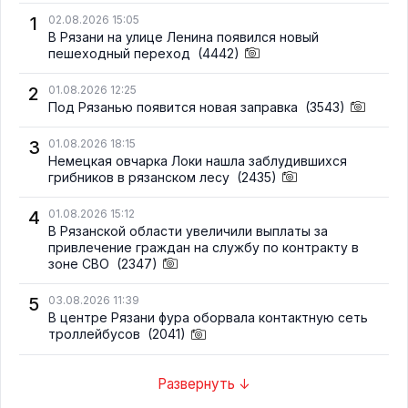
1
02.08.2026 15:05
В Рязани на улице Ленина появился новый
пешеходный переход
(4442)
2
01.08.2026 12:25
Под Рязанью появится новая заправка
(3543)
3
01.08.2026 18:15
Немецкая овчарка Локи нашла заблудившихся
грибников в рязанском лесу
(2435)
4
01.08.2026 15:12
В Рязанской области увеличили выплаты за
привлечение граждан на службу по контракту в
зоне СВО
(2347)
5
03.08.2026 11:39
В центре Рязани фура оборвала контактную сеть
троллейбусов
(2041)
Развернуть ↓