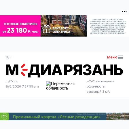
18+
Меню
суббота
+24°, переменная
8/8/2026 7:27:56 am
облачность
северный 3 м/с