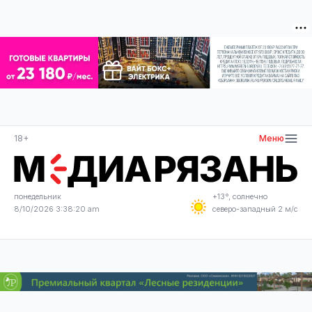
18+
Меню
понедельник
+13°, солнечно
8/10/2026 3:38:20 am
северо-западный 2 м/с