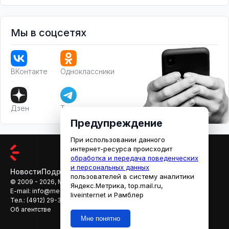
Мы в соцсетях
ВКонтакте
Одноклассники
Дзен
Телеграм
Предупреждение
При использовании данного
интернет-ресурса происходит
обработка и передача поведенческих
и персональных данных
Новости
Подробности
Афиша
Кино
пользователей в систему аналитики
© 2009 - 2026, МЕДИАРЯЗАНЬ
Яндекс.Метрика, top.mail.ru,
E-mail:
info@mediaryazan.ru
,
reklama@mediaryazan.ru
liveinternet и Рамблер
Тел.:
(4912) 29-33-66
Об агентстве
Мне понятно