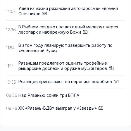
Ушёл из жизни рязанский автокроссмен Евгений
14:07
Свечников
В Рыбном создают пешеходный маршрут через
12:36
лесопарк и набережную Вожи
В этом году планируют завершить работу по
11:54
«Есенинской Руси»
Рязанцам предлагают оценить трофейные
11:14
рыцарские доспехи и оружие мушкетёров
Рязанцев приглашают на перепись воробьёв
10:36
Над Рязанью сбили три БПЛА
09:56
ХК «Рязань-ВДВ» выиграл у «Звезды»
09:26