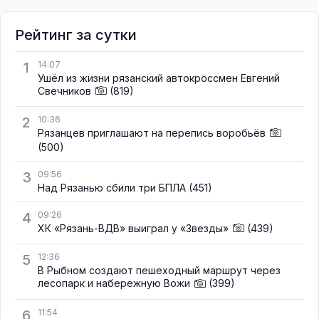
Рейтинг за сутки
1
14:07
Ушёл из жизни рязанский автокроссмен Евгений
Свечников
(819)
2
10:36
Рязанцев приглашают на перепись воробьёв
(500)
3
09:56
Над Рязанью сбили три БПЛА
(451)
4
09:26
ХК «Рязань-ВДВ» выиграл у «Звезды»
(439)
5
12:36
В Рыбном создают пешеходный маршрут через
лесопарк и набережную Вожи
(399)
6
11:54