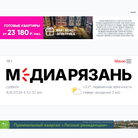
18+
Меню
суббота
+22°, переменная облачность
8/8/2026 4:53:33 pm
северо-западный 3 м/с