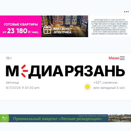
18+
Меню
пятница
+32°, солнечно
8/7/2026 11:01:30 am
юго-западный 5 м/с