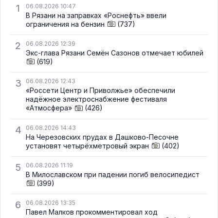
1
06.08.2026 10:47
В Рязани на заправках «Роснефть» ввели
ограничения на бензин
(737)
2
06.08.2026 12:39
Экс-глава Рязани Семён Сазонов отмечает юбилей
(619)
3
06.08.2026 12:43
«Россети Центр и Приволжье» обеспечили
надёжное электроснабжение фестиваля
«Атмосфера»
(426)
4
06.08.2026 14:43
На Черезовских прудах в Дашково-Песочне
установят четырёхметровый экран
(402)
5
06.08.2026 11:19
В Милославском при падении погиб велосипедист
(399)
6
06.08.2026 13:35
Павел Малков прокомментировал ход