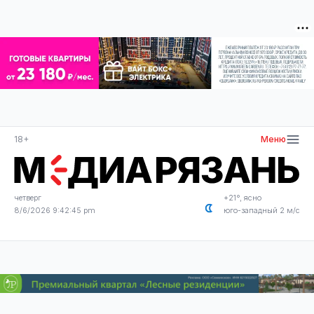
18+
Меню
четверг
+21°, ясно
8/6/2026 9:42:45 pm
юго-западный 2 м/с