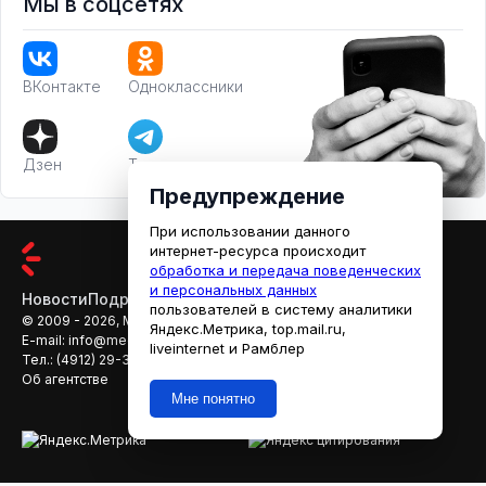
Мы в соцсетях
ВКонтакте
Одноклассники
Дзен
Телеграм
Предупреждение
При использовании данного
интернет-ресурса происходит
обработка и передача поведенческих
и персональных данных
Новости
Подробности
Афиша
Кино
пользователей в систему аналитики
© 2009 - 2026, МЕДИАРЯЗАНЬ
Яндекс.Метрика, top.mail.ru,
E-mail:
info@mediaryazan.ru
,
reklama@mediaryazan.ru
liveinternet и Рамблер
Тел.:
(4912) 29-33-66
Об агентстве
Мне понятно