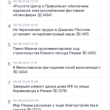
3
06.08.2026 12:43
«Россети Центр и Приволжье» обеспечили
надёжное электроснабжение фестиваля
«Атмосфера»
(434)
4
06.08.2026 14:43
На Черезовских прудах в Дашково-Песочне
установят четырёхметровый экран
(411)
5
06.08.2026 13:35
Павел Малков прокомментировал ход
строительства Южного обхода Рязани
(405)
6
06.08.2026 11:19
В Милославском при падении погиб велосипедист
(404)
7
06.08.2026 15:38
Завершён ремонт двора дома №8 по улице
Керамзавода в Рязани
(378)
8
06.08.2026 09:18
Мэр Рязани рассказал о ходе благоустройства в
городе
(377)