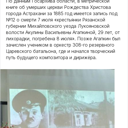
По данным Госархива области, в метрической
книге об умерших церкви Рождества Христова
города Астрахани за 1885 год имеется запись под
№12 о смерти 7 июля «крестьянки Рязанской
губернии Михайловского уезда Лукояновской
волости Акулины Васильевны Агапкиной, 29 лет, от
лихорадки, погребена 8 июля». Позже Агапкин был
зачислен учеником в оркестр 308-го резервного
Царевского батальона, где и начался творческий
путь будущего композитора и дирижёра.