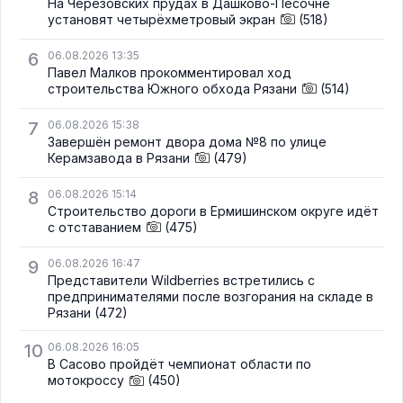
На Черезовских прудах в Дашково-Песочне
установят четырёхметровый экран
(518)
6
06.08.2026 13:35
Павел Малков прокомментировал ход
строительства Южного обхода Рязани
(514)
7
06.08.2026 15:38
Завершён ремонт двора дома №8 по улице
Керамзавода в Рязани
(479)
8
06.08.2026 15:14
Строительство дороги в Ермишинском округе идёт
с отставанием
(475)
9
06.08.2026 16:47
Представители Wildberries встретились с
предпринимателями после возгорания на складе в
Рязани
(472)
10
06.08.2026 16:05
В Сасово пройдёт чемпионат области по
мотокроссу
(450)