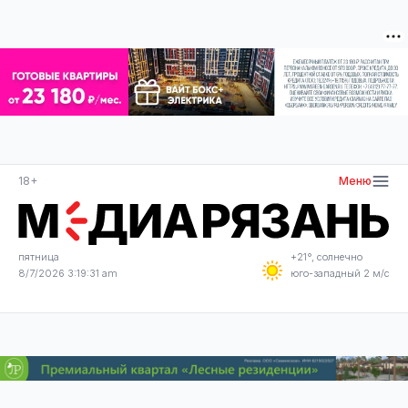
18+
Меню
пятница
+21°, солнечно
8/7/2026 3:19:32 am
юго-западный 2 м/с