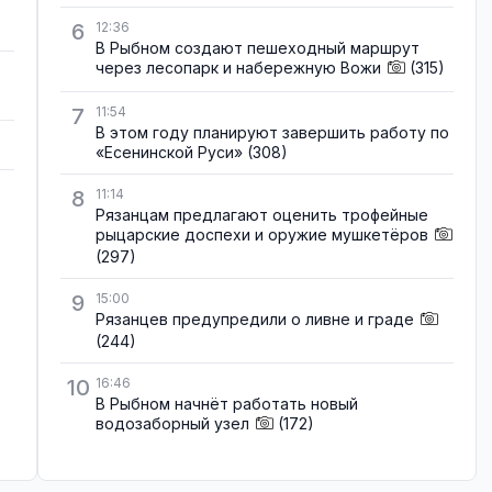
6
12:36
В Рыбном создают пешеходный маршрут
через лесопарк и набережную Вожи
(315)
7
11:54
В этом году планируют завершить работу по
«Есенинской Руси»
(308)
8
11:14
Рязанцам предлагают оценить трофейные
рыцарские доспехи и оружие мушкетёров
(297)
9
15:00
Рязанцев предупредили о ливне и граде
(244)
10
16:46
В Рыбном начнёт работать новый
водозаборный узел
(172)