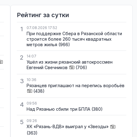
Рейтинг за сутки
1
07.08.2026 17:52
При поддержке Сбера в Рязанской области
строится более 260 тысяч квадратных
метров жилья
(966)
2
14:07
Ушёл из жизни рязанский автокроссмен
Евгений Свечников
(706)
3
10:36
Рязанцев приглашают на перепись воробьёв
(438)
4
09:56
Над Рязанью сбили три БПЛА
(380)
5
09:26
ХК «Рязань-ВДВ» выиграл у «Звезды»
(363)