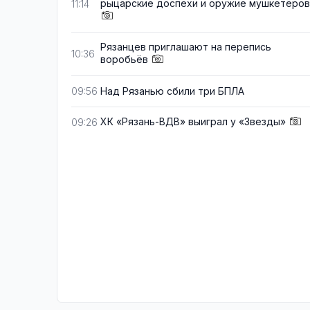
рыцарские доспехи и оружие мушкетёров
11:14
Рязанцев приглашают на перепись
10:36
воробьёв
Над Рязанью сбили три БПЛА
09:56
ХК «Рязань-ВДВ» выиграл у «Звезды»
09:26