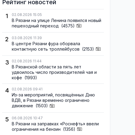
Рейтинг новостей
1
02.08.2026 15:05
В Рязани на улице Ленина появился новый
пешеходный переход
(4575)
2
03.08.2026 11:39
В центре Рязани фура оборвала
контактную сеть троллейбусов
(2153)
3
02.08.2026 11:44
В Рязанской области за пять лет
удвоилось число производителей чая и
кофе
(1993)
4
02.08.2026 09:41
Из-за мероприятий, посвящённых Дню
ВДВ, в Рязани временно ограничено
движение
(1503)
5
06.08.2026 10:47
В Рязани на заправках «Роснефть» ввели
ограничения на бензин
(1356)