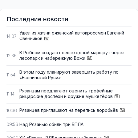
Последние новости
Ушёл из жизни рязанский автокроссмен Евгений
14:07
Свечников
В Рыбном создают пешеходный маршрут через
12:36
лесопарк и набережную Вожи
В этом году планируют завершить работу по
11:54
«Есенинской Руси»
Рязанцам предлагают оценить трофейные
11:14
рыцарские доспехи и оружие мушкетёров
Рязанцев приглашают на перепись воробьёв
10:36
Над Рязанью сбили три БПЛА
09:56
ХК «Рязань-ВДВ» выиграл у «Звезды»