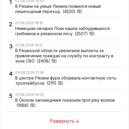
1
02.08.2026 15:05
В Рязани на улице Ленина появился новый
пешеходный переход
(4520)
2
01.08.2026 18:15
Немецкая овчарка Локи нашла заблудившихся
грибников в рязанском лесу
(2507)
3
01.08.2026 15:12
В Рязанской области увеличили выплаты за
привлечение граждан на службу по контракту в
зоне СВО
(2408)
4
03.08.2026 11:39
В центре Рязани фура оборвала контактную сеть
троллейбусов
(2111)
5
01.08.2026 16:02
В Окском заповеднике показали прогулку волков
(1988)
Развернуть ↓