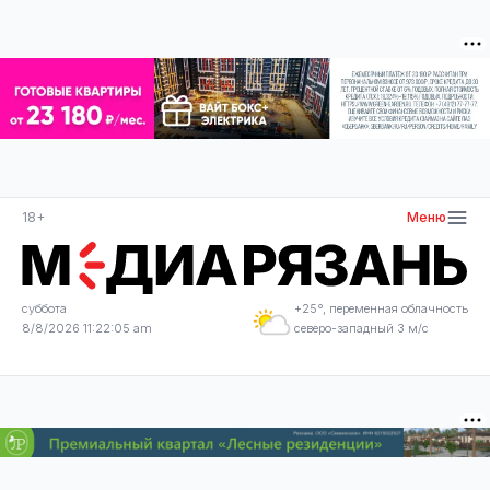
18+
Меню
суббота
+25°, переменная облачность
8/8/2026 11:22:05 am
северо-западный 3 м/с