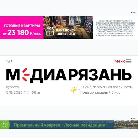
18+
Меню
суббота
+20°, переменная облачность
8/8/2026 4:44:58 am
северо-западный 2 м/с