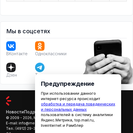
Мы в соцсетях
ВКонтакте
Одноклассники
Дзен
Телеграм
Предупреждение
При использовании данного
интернет-ресурса происходит
обработка и передача поведенческих
и персональных данных
Новости
Подробности
Афиша
Кино
пользователей в систему аналитики
© 2009 - 2026, МЕДИАРЯЗАНЬ
Яндекс.Метрика, top.mail.ru,
E-mail:
info@mediaryazan.ru
,
reklama@mediaryazan.ru
liveinternet и Рамблер
Тел.:
(4912) 29-33-66