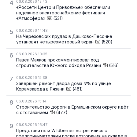
4
06.08.2026 12:43
«Россети Центр и Приволжье» обеспечили
надёжное электроснабжение фестиваля
«Атмосфера»
(531)
5
06.08.2026 14:43
На Черезовских прудах в Дашково-Песочне
установят четырёхметровый экран
(520)
6
06.08.2026 13:35
Павел Малков прокомментировал ход
строительства Южного обхода Рязани
(516)
7
06.08.2026 15:38
Завершён ремонт двора дома №8 по улице
Керамзавода в Рязани
(481)
8
06.08.2026 15:14
Строительство дороги в Ермишинском округе идёт
с отставанием
(477)
9
06.08.2026 16:47
Представители Wildberries встретились с
предпринимателями после возгорания на складе в