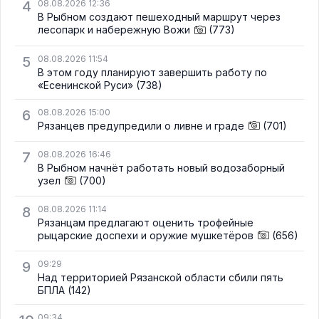
4
08.08.2026 12:36
В Рыбном создают пешеходный маршрут через
лесопарк и набережную Вожи
(773)
5
08.08.2026 11:54
В этом году планируют завершить работу по
«Есенинской Руси»
(738)
6
08.08.2026 15:00
Рязанцев предупредили о ливне и граде
(701)
7
08.08.2026 16:46
В Рыбном начнёт работать новый водозаборный
узел
(700)
8
08.08.2026 11:14
Рязанцам предлагают оценить трофейные
рыцарские доспехи и оружие мушкетёров
(656)
9
09:29
Над территорией Рязанской области сбили пять
БПЛА
(142)
09:34