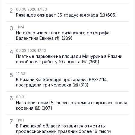
2
06.08.2026 17:33
Рязанцев ожидает 35-градусная жара
(605)
3
11:24
Не стало известного рязанского фотографа
Валентина Евкина
(389)
4
06.08.2026 17:10
Платные парковки на площади Мичурина в Рязани
возобновят работу 10 августа
(369)
5
12:33
В Рязани Kia Sportage протаранил ВАЗ-2114,
пострадали три человека
(313)
6
09:31
На территории Рязанского кремля открылась новая
кофейня
(307)
7
11:01
В Рязанской области готовятся отметить
профессиональный праздник более 16 тысяч