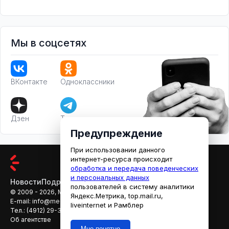
Мы в соцсетях
ВКонтакте
Одноклассники
Дзен
Телеграм
Предупреждение
При использовании данного
интернет-ресурса происходит
обработка и передача поведенческих
и персональных данных
Новости
Подробности
Афиша
Кино
пользователей в систему аналитики
© 2009 - 2026, МЕДИАРЯЗАНЬ
Яндекс.Метрика, top.mail.ru,
E-mail:
info@mediaryazan.ru
,
reklama@mediaryazan.ru
liveinternet и Рамблер
Тел.:
(4912) 29-33-66
Об агентстве
Мне понятно