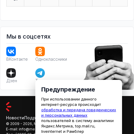
Мы в соцсетях
ВКонтакте
Одноклассники
Дзен
Телеграм
Предупреждение
При использовании данного
интернет-ресурса происходит
обработка и передача поведенческих
и персональных данных
Новости
Подробности
Афиша
Кино
пользователей в систему аналитики
© 2009 - 2026, МЕДИАРЯЗАНЬ
Яндекс.Метрика, top.mail.ru,
E-mail:
info@mediaryazan.ru
,
reklama@mediaryazan.ru
liveinternet и Рамблер