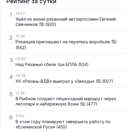
Рейтинг за сутки
1
14:07
Ушёл из жизни рязанский автокроссмен Евгений
Свечников
(920)
2
10:36
Рязанцев приглашают на перепись воробьёв
(562)
3
09:56
Над Рязанью сбили три БПЛА
(524)
4
09:26
ХК «Рязань-ВДВ» выиграл у «Звезды»
(507)
5
12:36
В Рыбном создают пешеходный маршрут через
лесопарк и набережную Вожи
(477)
6
11:54
В этом году планируют завершить работу по
«Есенинской Руси»
(450)