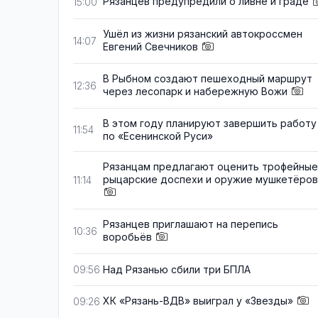
Рязанцев предупредили о ливне и граде
15:00
Ушёл из жизни рязанский автокроссмен
14:07
Евгений Свечников
В Рыбном создают пешеходный маршрут
12:36
через лесопарк и набережную Вожи
В этом году планируют завершить работу
11:54
по «Есенинской Руси»
Рязанцам предлагают оценить трофейные
рыцарские доспехи и оружие мушкетёров
11:14
Рязанцев приглашают на перепись
10:36
воробьёв
Над Рязанью сбили три БПЛА
09:56
ХК «Рязань-ВДВ» выиграл у «Звезды»
09:26