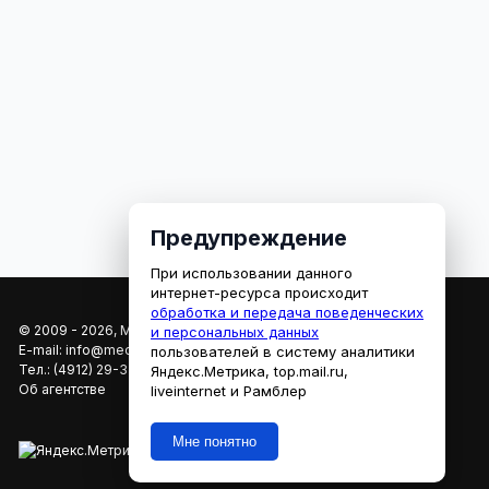
Предупреждение
При использовании данного
интернет-ресурса происходит
обработка и передача поведенческих
© 2009 - 2026, МЕДИАРЯЗАНЬ
и персональных данных
E-mail:
info@mediaryazan.ru
,
reklama@mediaryazan.ru
пользователей в систему аналитики
Тел.:
(4912) 29-33-66
Яндекс.Метрика, top.mail.ru,
Об агентстве
liveinternet и Рамблер
Мне понятно