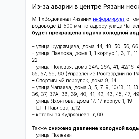
Из-за аварии в центре Рязани не
МП «Водоканал Рязани»
информирует
о том
водоводе Д-500 мм по адресу улица Чапае
будет прекращена подача холодной во
– улица Кудрявцева, дома 44, 48, 50, 56, 66
– улица Павлова, дома 1, 1 корпус 1, 3, 11, 11 к
22
– улица Полевая, дома 24А, 26А, 41, 42/16, 43
55, 57, 59, 60 (Управление Росгвардии по Ря
– Спортивный переулок, дома 8, 14
– улица Чапаева, дома 3, 5, 7, 9, 10/18, 11, 13, 
36, 37, 37А, 38, 39, 40, 41, 42, 43, 45, 47, 49
– улица Яхонтова, дома 17, 17 корпус 1, 19
– ЦТП Павлова, д.12
– котельная Кудрявцева, д.60
Также
снижено давление холодной вод
– улица Полевая