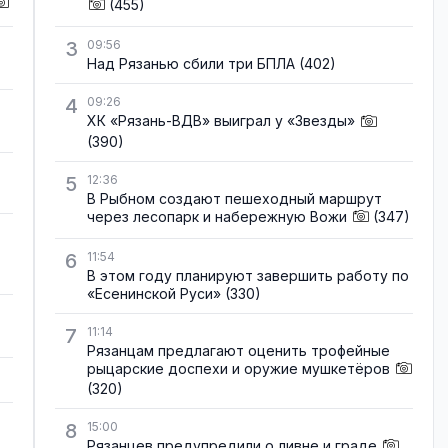
(455)
3
09:56
Над Рязанью сбили три БПЛА
(402)
4
09:26
ХК «Рязань-ВДВ» выиграл у «Звезды»
(390)
5
12:36
В Рыбном создают пешеходный маршрут
через лесопарк и набережную Вожи
(347)
6
11:54
В этом году планируют завершить работу по
«Есенинской Руси»
(330)
7
11:14
Рязанцам предлагают оценить трофейные
рыцарские доспехи и оружие мушкетёров
(320)
8
15:00
Рязанцев предупредили о ливне и граде