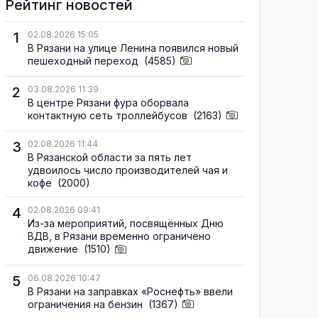
Рейтинг новостей
1
02.08.2026 15:05
В Рязани на улице Ленина появился новый
пешеходный переход
(4585)
2
03.08.2026 11:39
В центре Рязани фура оборвала
контактную сеть троллейбусов
(2163)
3
02.08.2026 11:44
В Рязанской области за пять лет
удвоилось число производителей чая и
кофе
(2000)
4
02.08.2026 09:41
Из-за мероприятий, посвящённых Дню
ВДВ, в Рязани временно ограничено
движение
(1510)
5
06.08.2026 10:47
В Рязани на заправках «Роснефть» ввели
ограничения на бензин
(1367)