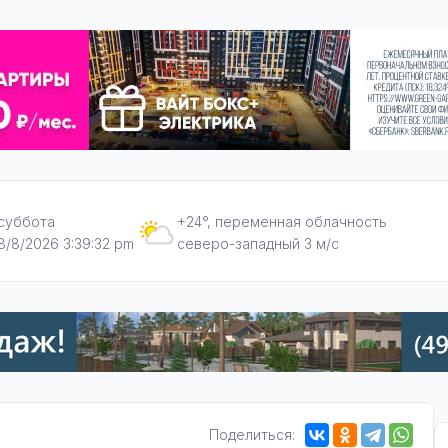
суббота
+24°, переменная облачность
8/8/2026 3:39:33 pm
северо-западный 3 м/с
Поделиться: