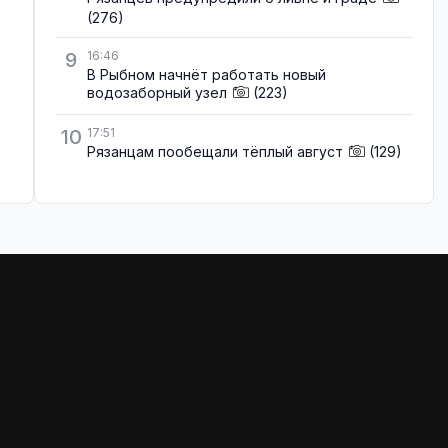
(276)
9
16:46
В Рыбном начнёт работать новый
водозаборный узел
(223)
10
17:51
Рязанцам пообещали тёплый август
(129)