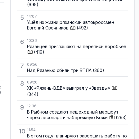
(695)
5
14:07
Ушёл из жизни рязанский автокроссмен
Евгений Свечников
(492)
6
10:36
Рязанцев приглашают на перепись воробьёв
(419)
7
09:56
Над Рязанью сбили три БПЛА
(360)
8
09:26
о
ХК «Рязань-ВДВ» выиграл у «Звезды»
а
(344)
9
12:36
В Рыбном создают пешеходный маршрут
через лесопарк и набережную Вожи
(293)
10
11:54
В этом году планируют завершить работу по