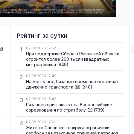
Рейтинг за сутки
1
07.08.2026 17:52
При поддержке Сбера в Рязанской области
строится более 260 тысяч квадратных
метров жилья
(949)
2
07.08.2026 17:49
На мосту под Рязанью временно ограничат
движение транспорта
(840)
3
07.08.2026 16:47
Рязанцев приглашают на Всероссийские
соревнования по стритболу
(739)
4
07.08.2026 17:21
Жителю Сасовского округа ограничили
свободу за незаконное хранение патронов