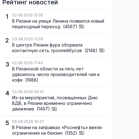
Рейтинг новостей
1
02.08.2026 15:05
В Рязани на улице Ленина появился новый
пешеходный переход
(4567)
2
03.08.2026 11:39
В центре Рязани фура оборвала
контактную сеть троллейбусов
(2148)
3
02.08.2026 11:44
В Рязанской области за пять лет
удвоилось число производителей чая и
кофе
(1988)
4
02.08.2026 09:41
Из-за мероприятий, посвящённых Дню
ВДВ, в Рязани временно ограничено
движение
(1497)
5
06.08.2026 10:47
В Рязани на заправках «Роснефть» ввели
ограничения на бензин
(1352)