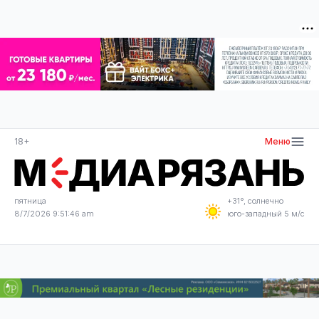
18+
Меню
пятница
+31°, солнечно
8/7/2026 9:51:46 am
юго-западный 5 м/с