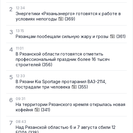
2
12:34
Энергетики «Рязаньэнерго» готовятся к работе в
условиях непогоды
(369)
3
13:15
Рязанцам пообещали сильную жару и грозы
(361)
4
11:01
В Рязанской области готовятся отметить
профессиональный праздник более 16 тысяч
строителей
(356)
5
12:33
В Рязани Kia Sportage протаранил ВАЗ-2114,
пострадали три человека
(355)
6
09:31
На территории Рязанского кремля открылась новая
кофейня
(341)
7
08:43
Над Рязанской областью 6 и 7 августа сбили 12
БПЛА
(338)