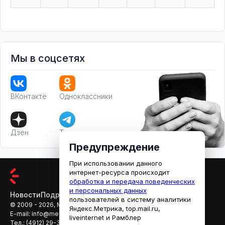
Мы в соцсетях
ВКонтакте
Одноклассники
Дзен
Телеграм
Предупреждение
При использовании данного
интернет-ресурса происходит
обработка и передача поведенческих
и персональных данных
Новости
Подробности
Афиша
Кино
пользователей в систему аналитики
© 2009 - 2026, МЕДИАРЯЗАНЬ
Яндекс.Метрика, top.mail.ru,
E-mail:
info@mediaryazan.ru
,
reklama@mediaryazan.ru
liveinternet и Рамблер
Тел.:
(4912) 29-33-66