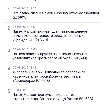
1
06.08.2026 12:39
Экс-глава Рязани Семён Сазонов отмечает юбилей
(802)
2
06.08.2026 17:58
Павел Малков поручил уделять повышенное
внимание безопасности образовательных
учреждений
(729)
3
06.08.2026 14:43
На Черезовских прудах в Дашково-Песочне
установят четырёхметровый экран
(643)
4
06.08.2026 12:43
«Россети Центр и Приволжье» обеспечили
надёжное электроснабжение фестиваля
«Атмосфера»
(608)
5
06.08.2026 13:35
Павел Малков прокомментировал ход
строительства Южного обхода Рязани
(608)