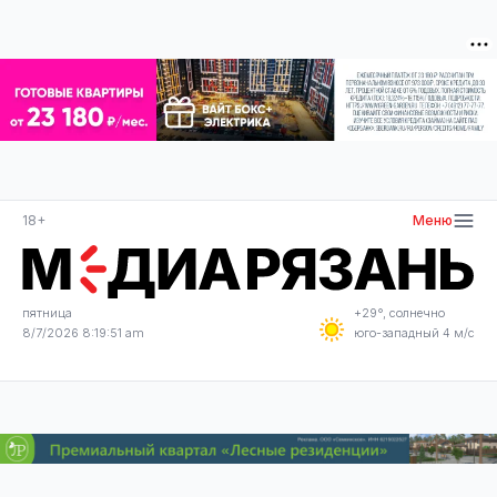
18+
Меню
пятница
+29°, солнечно
8/7/2026 8:19:51 am
юго-западный 4 м/с