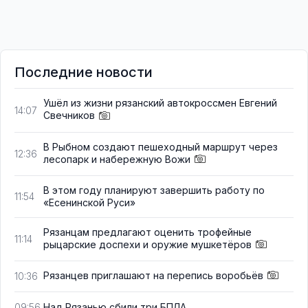
Последние новости
Ушёл из жизни рязанский автокроссмен Евгений
14:07
Свечников
В Рыбном создают пешеходный маршрут через
12:36
лесопарк и набережную Вожи
В этом году планируют завершить работу по
11:54
«Есенинской Руси»
Рязанцам предлагают оценить трофейные
11:14
рыцарские доспехи и оружие мушкетёров
Рязанцев приглашают на перепись воробьёв
10:36
Над Рязанью сбили три БПЛА
09:56