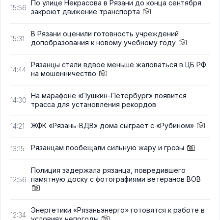
По улице Некрасова в Рязани до конца сентября
15:56
закроют движение транспорта
В Рязани оценили готовность учреждений
15:31
допобразования к новому учебному году
Рязанцы стали вдвое меньше жаловаться в ЦБ РФ
14:44
на мошенничество
На марафоне «Пушкин–Петербург» появится
14:30
трасса для установления рекордов
ЖФК «Рязань-ВДВ» дома сыграет с «Рубином»
14:21
Рязанцам пообещали сильную жару и грозы
13:15
Полиция задержала рязанца, повредившего
памятную доску с фотографиями ветеранов ВОВ
12:56
Энергетики «Рязаньэнерго» готовятся к работе в
12:34
условиях непогоды