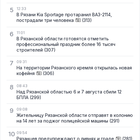
5
12:33
В Рязани Kia Sportage протаранил ВАЗ-2114,
пострадали три человека
(313)
6
11:01
В Рязанской области готовятся отметить
профессиональный праздник более 16 тысяч
строителей
(307)
7
09:31
На территории Рязанского кремля открылась новая
кофейня
(306)
8
08:43
Над Рязанской областью 6 и 7 августа сбили 12
БПЛА
(299)
9
09:08
Жительницу Рязанской области отправят в колонию
на 14 лет за поджог полицейской машины
(291)
10
09:54
Рязанцев предупреждают о ливнях и граде
(281)