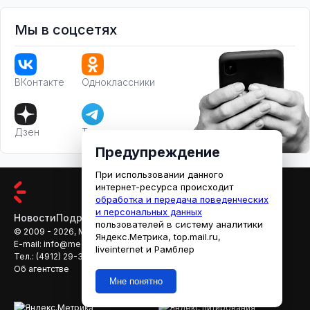
Мы в соцсетях
ВКонтакте
Одноклассники
Дзен
Телеграм
Предупреждение
При использовании данного
интернет-ресурса происходит
обработка и передача поведенческих
и персональных данных
Новости
Подробности
Афиша
Кино
пользователей в систему аналитики
© 2009 - 2026, МЕДИАРЯЗАНЬ
Яндекс.Метрика, top.mail.ru,
E-mail:
info@mediaryazan.ru
,
reklama@mediaryazan.ru
liveinternet и Рамблер
Тел.:
(4912) 29-33-66
Об агентстве
Мне понятно