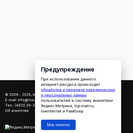
Предупреждение
При использовании данного
интернет-ресурса происходит
обработка и передача поведенческих
© 2009 - 2026, МЕДИАРЯЗАНЬ
и персональных данных
E-mail:
info@mediaryazan.ru
,
reklama@mediaryazan.ru
пользователей в систему аналитики
Тел.:
(4912) 29-33-66
Яндекс.Метрика, top.mail.ru,
Об агентстве
liveinternet и Рамблер
Мне понятно