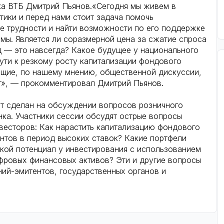
ка ВТБ Дмитрий Пьянов.«Сегодня мы живем в
ики и перед нами стоит задача помочь
е трудности и найти возможности по его поддержке
емы. Является ли соразмерной цена за сжатие спроса
д — это навсегда? Какое будущее у национального
пути к резкому росту капитализации фондового
ющие, по нашему мнению, общественной дискуссии,
т», — прокомментировал Дмитрий Пьянов.
ет сделан на обсуждении вопросов розничного
нка. Участники сессии обсудят острые вопросы
весторов: Как нарастить капитализацию фондового
ентов в период высоких ставок? Какие портфели
кой потенциал у инвестирования с использованием
ифровых финансовых активов? Эти и другие вопросы
ий-эмитентов, государственных органов и