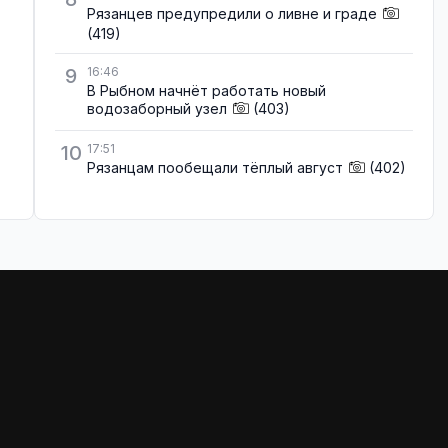
Рязанцев предупредили о ливне и граде
(419)
9
16:46
В Рыбном начнёт работать новый
водозаборный узел
(403)
10
17:51
Рязанцам пообещали тёплый август
(402)