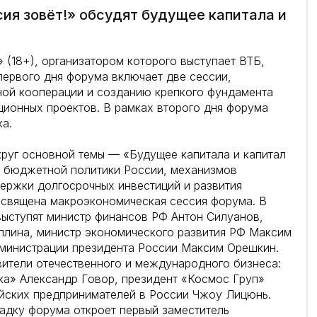
ия зовёт!» обсудят будущее капитала и
 (18+), организатором которого выступает ВТБ,
первого дня форума включает две сессии,
ой кооперации и созданию крепкого фундамента
ионных проектов. В рамках второго дня форума
ка.
круг основной темы — «Будущее капитала и капитал
 бюджетной политики России, механизмов
ержки долгосрочных инвестиций и развития
освящена макроэкономическая сессия форума. В
 выступят министр финансов РФ Антон Силуанов,
ллина, министр экономического развития РФ Максим
дминистрации президента России Максим Орешкин.
вители отечественного и международного бизнеса:
ка» Александр Говор, президент «Космос Груп»
айских предпринимателей в России Чжоу Лицюнь.
дку форума откроет первый заместитель