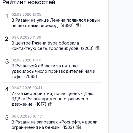
Рейтинг новостей
1
02.08.2026 15:05
В Рязани на улице Ленина появился новый
пешеходный переход
(4692)
2
03.08.2026 11:39
В центре Рязани фура оборвала
контактную сеть троллейбусов
(2263)
3
02.08.2026 11:44
В Рязанской области за пять лет
удвоилось число производителей чая и
кофе
(2095)
4
02.08.2026 09:41
Из-за мероприятий, посвящённых Дню
ВДВ, в Рязани временно ограничено
движение
(1617)
5
06.08.2026 10:47
В Рязани на заправках «Роснефть» ввели
ограничения на бензин
(1503)