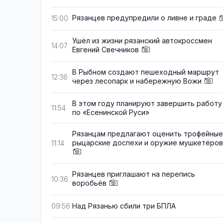
Рязанцев предупредили о ливне и граде
15:00
Ушёл из жизни рязанский автокроссмен
14:07
Евгений Свечников
В Рыбном создают пешеходный маршрут
12:36
через лесопарк и набережную Вожи
В этом году планируют завершить работу
11:54
по «Есенинской Руси»
Рязанцам предлагают оценить трофейные
рыцарские доспехи и оружие мушкетёров
11:14
Рязанцев приглашают на перепись
10:36
воробьёв
Над Рязанью сбили три БПЛА
09:56