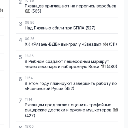
2
10:36
Рязанцев приглашают на перепись воробьёв
(565)
3
09:56
Над Рязанью сбили три БПЛА
(527)
4
09:26
ХК «Рязань-ВДВ» выиграл у «Звезды»
(511)
5
12:36
В Рыбном создают пешеходный маршрут
через лесопарк и набережную Вожи
(480)
6
11:54
В этом году планируют завершить работу по
«Есенинской Руси»
(452)
7
11:14
Рязанцам предлагают оценить трофейные
рыцарские доспехи и оружие мушкетёров
(427)
8
15:00