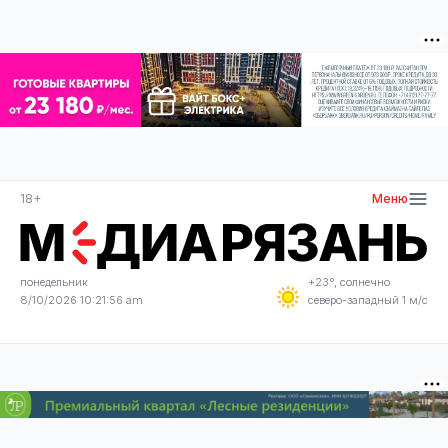
18+
Меню
понедельник
+23°, солнечно
8/10/2026 10:21:56 am
северо-западный 1 м/с