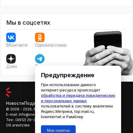
Мы в соцсетях
ВКонтакте
Одноклассники
Дзен
Телеграм
Предупреждение
При использовании данного
интернет-ресурса происходит
обработка и передача поведенческих
и персональных данных
Новости
Подробности
Афиша
Кино
пользователей в систему аналитики
© 2009 - 2026, МЕДИАРЯЗАНЬ
Яндекс.Метрика, top.mail.ru,
E-mail:
info@mediaryazan.ru
,
reklama@mediaryazan.ru
liveinternet и Рамблер
Тел.:
(4912) 29-33-66
Об агентстве
Мне понятно