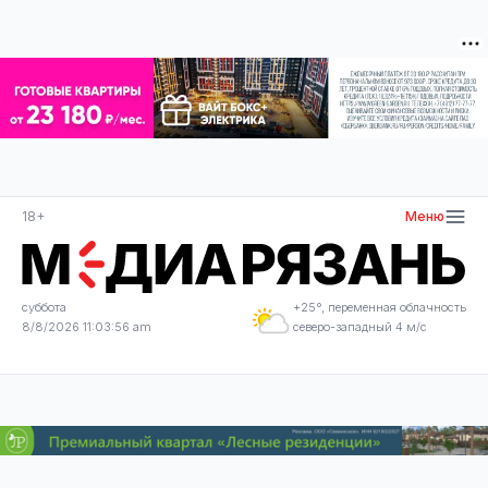
18+
Меню
суббота
+25°, переменная облачность
8/8/2026 11:03:56 am
северо-западный 4 м/с