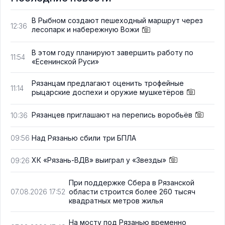
В Рыбном создают пешеходный маршрут через
12:36
лесопарк и набережную Вожи
В этом году планируют завершить работу по
11:54
«Есенинской Руси»
Рязанцам предлагают оценить трофейные
11:14
рыцарские доспехи и оружие мушкетёров
Рязанцев приглашают на перепись воробьёв
10:36
Над Рязанью сбили три БПЛА
09:56
ХК «Рязань-ВДВ» выиграл у «Звезды»
09:26
При поддержке Сбера в Рязанской
области строится более 260 тысяч
07.08.2026 17:52
квадратных метров жилья
На мосту под Рязанью временно