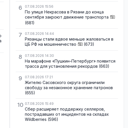
6
07.08.2026 15:56
По улице Некрасова в Рязани до конца
сентября закроют движение транспорта
(681)
7
07.08.2026 14:44
о
Рязанцы стали вдвое меньше жаловаться в
а
ЦБ РФ на мошенничество
(673)
8
07.08.2026 14:30
На марафоне «Пушкин–Петербург» появится
трасса для установления рекордов
(663)
9
07.08.2026 17:21
Жителю Сасовского округа ограничили
свободу за незаконное хранение патронов
(655)
10
07.08.2026 15:49
Сбер расширяет поддержку селлеров,
пострадавших от инцидентов на складах
Wildberries
(596)