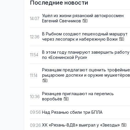
Последние новости
Ушёл из жизни рязанский автокроссмен
14:07
Евгений Свечников
В Рыбном создают пешеходный маршрут
12:36
через лесопарк и набережную Вожи
В этом году планируют завершить работу
11:54
по «Есенинской Руси»
Рязанцам предлагают оценить трофейные
рыцарские доспехи и оружие мушкетёров
11:14
Рязанцев приглашают на перепись
10:36
воробьёв
Над Рязанью сбили три БПЛА
09:56
ХК «Рязань-ВДВ» выиграл у «Звезды»
09:26