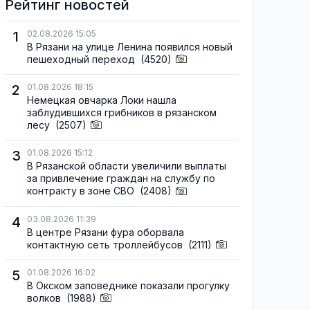
Рейтинг новостей
1
02.08.2026 15:05
В Рязани на улице Ленина появился новый
пешеходный переход
(4520)
2
01.08.2026 18:15
Немецкая овчарка Локи нашла
заблудившихся грибников в рязанском
лесу
(2507)
3
01.08.2026 15:12
В Рязанской области увеличили выплаты
за привлечение граждан на службу по
контракту в зоне СВО
(2408)
4
03.08.2026 11:39
В центре Рязани фура оборвала
контактную сеть троллейбусов
(2111)
5
01.08.2026 16:02
В Окском заповеднике показали прогулку
волков
(1988)