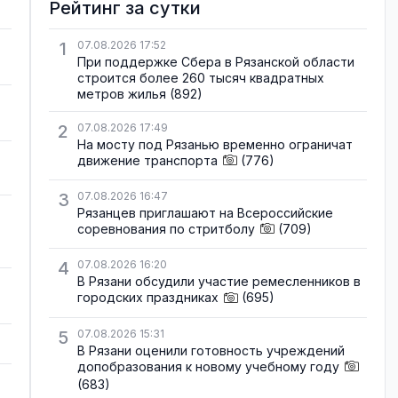
Рейтинг за сутки
1
07.08.2026 17:52
При поддержке Сбера в Рязанской области
строится более 260 тысяч квадратных
метров жилья
(892)
2
07.08.2026 17:49
На мосту под Рязанью временно ограничат
движение транспорта
(776)
3
07.08.2026 16:47
Рязанцев приглашают на Всероссийские
соревнования по стритболу
(709)
4
07.08.2026 16:20
В Рязани обсудили участие ремесленников в
городских праздниках
(695)
5
07.08.2026 15:31
В Рязани оценили готовность учреждений
допобразования к новому учебному году
(683)