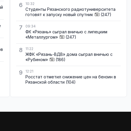
6
10:32
ый
Студенты Рязанского радиотуниверситета
готовят к запуску новый спутник
(247)
е
7
09:34
ФК «Рязань» сыграл вничью с липецким
«Металлургом»
(247)
8
11:22
ов
ЖФК «Рязань-ВДВ» дома сыграл вничью с
«Рубином»
(186)
9
12:21
Росстат отметил снижение цен на бензин в
Рязанской области
(104)