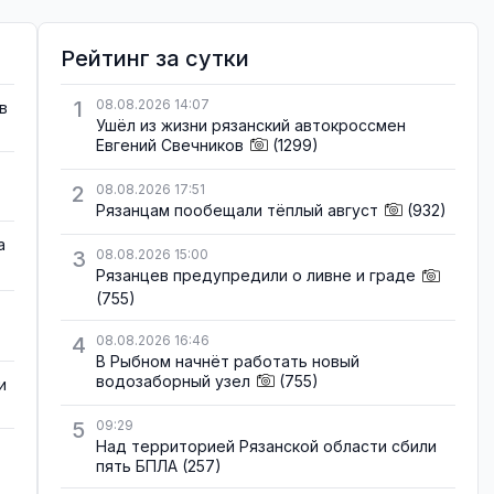
Рейтинг за сутки
1
08.08.2026 14:07
в
Ушёл из жизни рязанский автокроссмен
Евгений Свечников
(1299)
2
08.08.2026 17:51
Рязанцам пообещали тёплый август
(932)
а
3
08.08.2026 15:00
Рязанцев предупредили о ливне и граде
(755)
4
08.08.2026 16:46
В Рыбном начнёт работать новый
водозаборный узел
(755)
и
5
09:29
Над территорией Рязанской области сбили
пять БПЛА
(257)