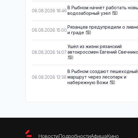
В Рыбном начнёт работать нов
08.08.2026 16:46
водозаборный узел
Рязанцев предупредили о ливн
08.08.2026 15:00
и граде
Ушёл из жизни рязанский
автокроссмен Евгений Свечник
08.08.2026 14:07
В Рыбном создают пешеходный
маршрут через лесопарк и
08.08.2026 12:36
набережную Вожи
Новости
Подробности
Афиша
Кино