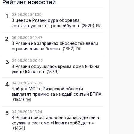
Рейтинг новостей
1
03.08.2026 11:39
В центре Рязани фура оборвала
контактную сеть троллейбусов
(2529)
2
06.08.2026 10:47
В Рязани на заправках «Роснефть» ввели
ограничения на бензин
(1852)
3
04.08.2026 20:02
В Рязани обрушилась крыша дома №12 на
улице Юннатов
(1579)
4
04.08.2026 12:36
Бойцам МОГ в Рязанской области
выплатят премию за каждый сбитый БПЛА
(1541)
5
04.08.2026 13:24
В Рязани приостановлена запись детей в
кружки в системе «Навигатор62.дети»
(1454)