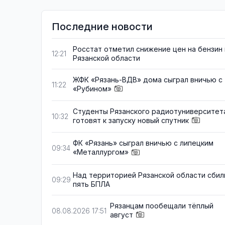
Последние новости
Росстат отметил снижение цен на бензин 
12:21
Рязанской области
ЖФК «Рязань-ВДВ» дома сыграл вничью с
11:22
«Рубином»
Студенты Рязанского радиотуниверситет
10:32
готовят к запуску новый спутник
ФК «Рязань» сыграл вничью с липецким
09:34
«Металлургом»
Над территорией Рязанской области сбил
09:29
пять БПЛА
Рязанцам пообещали тёплый
08.08.2026 17:51
август