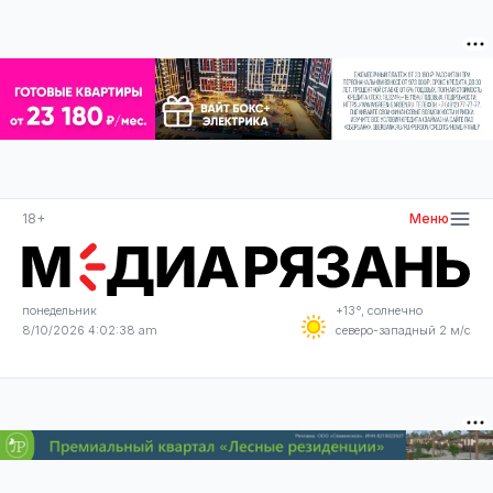
18+
Меню
понедельник
+13°, солнечно
8/10/2026 4:02:38 am
северо-западный 2 м/с