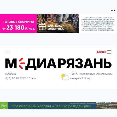
18+
Меню
суббота
+24°, переменная облачность
8/8/2026 7:23:40 am
северный 3 м/с