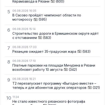
Керамзавода в Рязани
(600)
5
06.08.2026 16:05
В Сасово пройдёт чемпионат области по
мотокроссу
(595)
6
06.08.2026 15:14
Строительство дороги в Ермишинском округе идёт
с отставанием
(583)
7
06.08.2026 17:33
Рязанцев ожидает 35-градусная жара
(583)
8
06.08.2026 17:10
Платные парковки на площади Мичурина в Рязани
возобновят работу 10 августа
(342)
9
06.08.2026 16:21
Т2 перезапускает программу «Выгодно вместе» –
теперь и для абонентов других операторов
(321)
10
11:24
Не стало известного рязанского фотографа