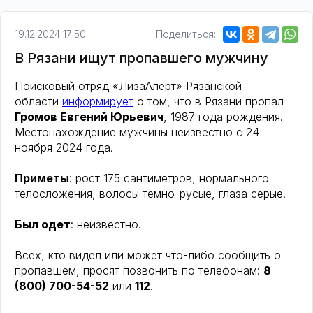
19.12.2024 17:50
Поделиться:
В Рязани ищут пропавшего мужчину
Поисковый отряд «ЛизаАлерт» Рязанской
области
информирует
о том, что в Рязани пропал
Громов Евгений Юрьевич
, 1987 года рождения.
Местонахождение мужчины неизвестно с 24
ноября 2024 года.
Приметы
: рост 175 сантиметров, нормального
телосложения, волосы тёмно-русые, глаза серые.
Был одет
: неизвестно.
Всех, кто видел или может что-либо сообщить о
пропавшем, просят позвонить по телефонам:
8
(800) 700-54-52
или
112
.