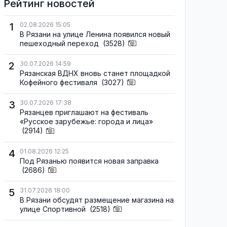
Рейтинг новостей
1
02.08.2026 15:05
В Рязани на улице Ленина появился новый
пешеходный переход
(3528)
2
30.07.2026 14:59
Рязанская ВДНХ вновь станет площадкой
Кофейного фестиваля
(3027)
3
30.07.2026 17:38
Рязанцев приглашают на фестиваль
«Русское зарубежье: города и лица»
(2914)
4
01.08.2026 12:25
Под Рязанью появится новая заправка
(2686)
5
31.07.2026 18:00
В Рязани обсудят размещение магазина на
улице Спортивной
(2518)