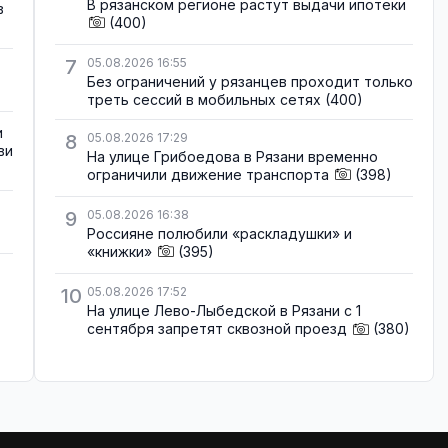
В рязанском регионе растут выдачи ипотеки
в
(400)
7
05.08.2026 16:55
Без ограничений у рязанцев проходит только
треть сессий в мобильных сетях
(400)
и
8
05.08.2026 17:29
ви
На улице Грибоедова в Рязани временно
ограничили движение транспорта
(398)
9
05.08.2026 16:38
Россияне полюбили «раскладушки» и
«книжки»
(395)
10
05.08.2026 17:52
На улице Лево-Лыбедской в Рязани с 1
сентября запретят сквозной проезд
(380)