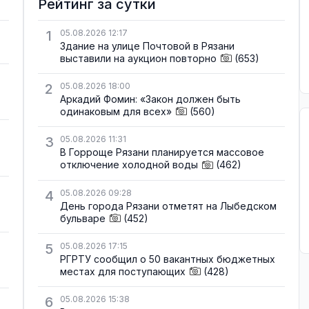
Рейтинг за сутки
1
05.08.2026 12:17
Здание на улице Почтовой в Рязани
выставили на аукцион повторно
(653)
2
05.08.2026 18:00
Аркадий Фомин: «Закон должен быть
одинаковым для всех»
(560)
3
05.08.2026 11:31
В Горроще Рязани планируется массовое
отключение холодной воды
(462)
4
05.08.2026 09:28
День города Рязани отметят на Лыбедском
бульваре
(452)
5
05.08.2026 17:15
РГРТУ сообщил о 50 вакантных бюджетных
местах для поступающих
(428)
6
05.08.2026 15:38