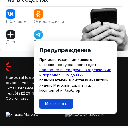
ВКонтакте
Одноклассники
Дзен
Телеграм
Предупреждение
При использовании данного
интернет-ресурса происходит
обработка и передача поведенческих
и персональных данных
Новости
Подробности
Афиша
Кино
пользователей в систему аналитики
© 2009 - 2026, МЕДИАРЯЗАНЬ
Яндекс.Метрика, top.mail.ru,
E-mail:
info@mediaryazan.ru
,
reklama@mediaryazan.ru
liveinternet и Рамблер
Тел.:
(4912) 29-33-66
Об агентстве
Мне понятно