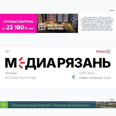
18+
Меню
пятница
+20°, ясно
8/7/2026 10:24:57 pm
северо-западный 3 м/с