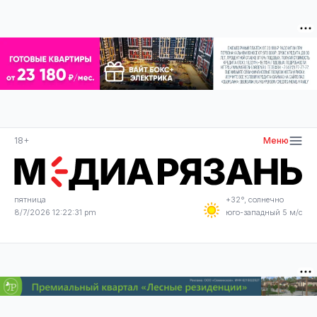
18+
Меню
пятница
+32°, солнечно
8/7/2026 12:22:32 pm
юго-западный 5 м/с