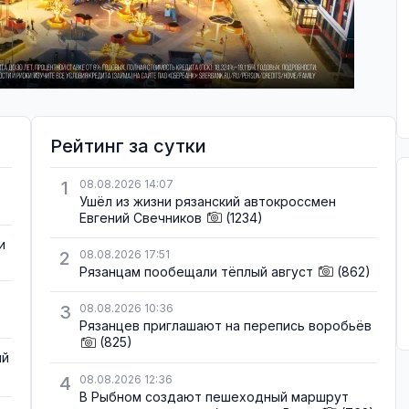
Рейтинг за сутки
1
08.08.2026 14:07
Ушёл из жизни рязанский автокроссмен
Евгений Свечников
(1234)
и
2
08.08.2026 17:51
Рязанцам пообещали тёплый август
(862)
3
08.08.2026 10:36
Рязанцев приглашают на перепись воробьёв
(825)
ый
4
08.08.2026 12:36
В Рыбном создают пешеходный маршрут