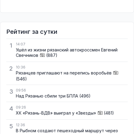
Рейтинг за сутки
1
14:07
Ушёл из жизни рязанский автокроссмен Евгений
Свечников
(887)
2
10:36
Рязанцев приглашают на перепись воробьёв
(546)
3
09:56
Над Рязанью сбили три БПЛА
(496)
4
09:26
ХК «Рязань-ВДВ» выиграл у «Звезды»
(481)
5
12:36
В Рыбном создают пешеходный маршрут через