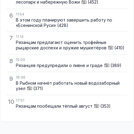
лесопарк и набережную Вожи
(452)
6
11:54
В этом году планируют завершить работу по
«Есенинской Руси»
(428)
7
11:14
Рязанцам предлагают оценить трофейные
рыцарские доспехи и оружие мушкетёров
(410)
8
15:00
Рязанцев предупредили о ливне и граде
(389)
9
16:46
В Рыбном начнёт работать новый водозаборный
узел
(371)
10
17:51
Рязанцам пообещали тёплый август
(353)