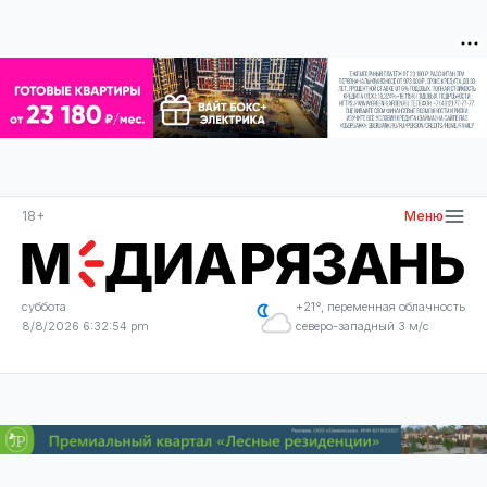
18+
Меню
суббота
+21°, переменная облачность
8/8/2026 6:32:55 pm
северо-западный 3 м/с